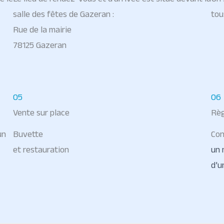
salle des fêtes de Gazeran :
tou
Rue de la mairie
78125 Gazeran
05
06
Vente sur place
Rè
un
Buvette
Con
et restauration
un 
d’u