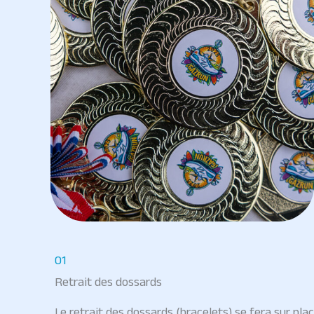
01
Retrait des dossards
Le retrait des dossards (bracelets) se fera sur plac